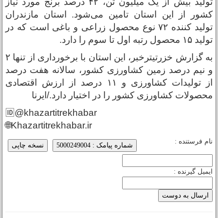
تولید بیش از یک میلیون تن، ۴۲ درصد برنج مورد نیاز
شور از این استان تامین می‌شود. استان مازندران
تولید کننده ۷۲ نوع محصول زراعی و باغی است که در
د ۱۵ محصول رتبه اول تا سوم را دارد.
به گزارش خزرتیترخبر، این استان با برخورداری از تنها ۲
 نیم درصد زمین کشاورزی کشور، سالانه هفت درصد
از تولیدات کشاورزی و ۱۱ درصد از ارزش اقتصادی
حصولات کشاورزی کشور را در اختیار دارد./ایرنا
🆔@khazartitrekhabar
🌐Khazartitrekhabar.ir
ام فرستنده :
شماره پیامک : 5000249004
نسخه چاپی
یمیل گیرنده :