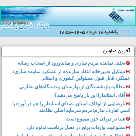
يکشنبه 18 مرداد 1405-18:58
Toggle
navigation
آخرین عناوین
تجلیل نماینده مردم ساری و میاندورود از اصحاب رسانه
تشکیل «دبیرخانه انتقاد سازنده» از عملکرد نماینده ساری/
عملکرد قابل قبول مسئولین کشوری و استانی
مطالبه بازنشستگان از بهارستان و دستگاه‌های نظارتی
آقای استاندار! این بار پاسخ می‌دهید؟
نارضایتی از اوقاف استان، صدای استاندار را هم در آورد/ با
کسی تعارف ندارم؛مردم سرمایه اصلی نظامند
شنا در دریای خزر ممنوع است
ممنوعیت واردات برنج در فصل برداشت تداوم دارد
راهکاری تکراری استاندار مازندران برای مدیریتِ ناترازی