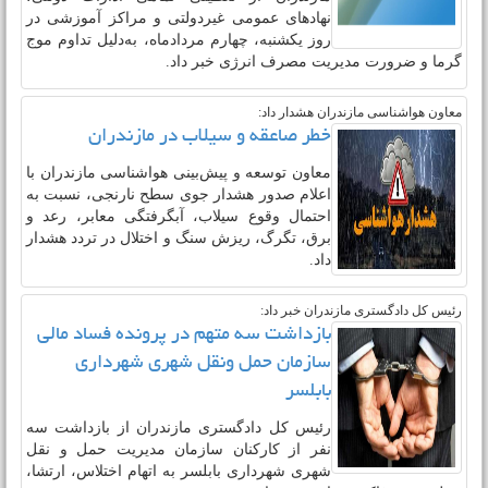
معاون توسعه مدیریت و منابع استانداری
مازندران از تعطیلی تمامی ادارات دولتی،
نهادهای عمومی غیردولتی و مراکز آموزشی در
روز یکشنبه، چهارم مردادماه، به‌دلیل تداوم موج
گرما و ضرورت مدیریت مصرف انرژی خبر داد. ‎
معاون هواشناسی مازندران هشدار داد:
خطر صاعقه و سیلاب در مازندران
معاون توسعه و پیش‌بینی هواشناسی مازندران با
اعلام صدور هشدار جوی سطح نارنجی، نسبت به
احتمال وقوع سیلاب، آبگرفتگی معابر، رعد و
برق، تگرگ، ریزش سنگ و اختلال در تردد هشدار
داد.
رئیس کل دادگستری مازندران خبر داد:
بازداشت سه متهم در پرونده فساد مالی
سازمان حمل‌ ونقل شهری شهرداری
بابلسر
رئیس کل دادگستری مازندران از بازداشت سه
نفر از کارکنان سازمان مدیریت حمل‌ و نقل