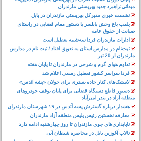
گردشگری دریایی در مازندران تعطیل شد
پایان دوران حمایت صرف در بهزیستی مازندران/ مدیریت
میدانی؛راهبرد جدید بهزیستی مازندران
نشست خبری مدیرکل بهزیستی مازندران در بابل
پلمب باغ ‌وحش بابلسر با دستور مقام قضایی در راستای
صیانت از حقوق عامه
ادارات مازندران فردا سه‌شنبه تعطیل است
ثبت‌نام در مدارس استان به تعویق افتاد / ثبت نام در مدارس
مازندران از 20 تیر
تداوم هوای گرم و شرجی در مازندران تا پایان هفته
فردا سراسر کشور تعطیل رسمی اعلام شد
لاستیک‌های کنار جاده بستری برای جولان «پشه آئدس»
دستور قاطع دستگاه قضایی برای پایان توقف خودروهای
منطقه آزاد در بندر امیرآباد
هشدار درباره گسترش پشه آئدس در ۱۹ شهرستان مازندران
معارفه نخستین رئیس پلیس منطقه آزاد مازندران
ناپایداری‌های جوی مازندران تا روز چهارشنبه ادامه دارد