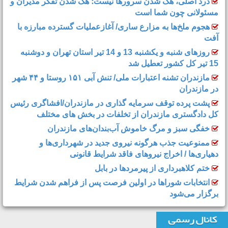
تالاب آغوزبن بابل در محاصره شیطان آبی
درد اصلی، هک شدن سرورها نیست؛ هک شدن تفکر مدیران و
مسئولانی چون شما است
هجوم ملخ‌ها به مزارع ساری/ آغازعملیات گسترده مبارزه با
آفت
روزهای شنبه و یکشنبه 13 و 14 تیر استان تهران و دوشنبه
15 تیر کل کشور تعطیل شد
مازندران تشنه اعتبارات ملی/ تنش آبی ۱۵۱ روستا و ۴۴ شهر
در مازندران
پشت پرده توقف سرمایه گذاری در مازندران/افشاگری رئیس
کل دادگستری مازندران از تخلفات در بخش های مختلف
خفگی سبز و مرگ خاموش آب‌بندان‌های مازندران
ممنوعیت جذب هرگونه نیروی جدید در شهرداری‌ها و
دهیاری‌ها / اخراج نیروهای فاقد شرایط قانونی
ختم کلاهبرداری از پیرمردها در بابل
انتخابات شوراها در اولین فرصت پس از فراهم شدن شرایط
برگزار می‌شود