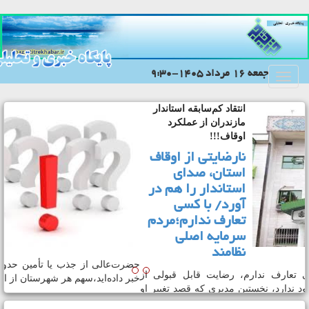
جمعه 16 مرداد 1405-9:30
Toggle
navigation
انتقاد کم‌سابقه استاندار
مازندران از عملکرد
اوقاف!!!
نارضایتی از اوقاف
استان، صدای
استاندار را هم در
آورد/ با کسی
تعارف ندارم؛مردم
سرمایه اصلی
نظامند
تاندار مازندران گفت: با کسی تعارف ندارم، رضایت قابل قبولی از
لکرد مدیریت اوقاف استان وجود ندارد، نخستین مدیری که قصد تغییر او
 داشته و همچنان نیز بر این نظر هستم، مدیرکل اوقاف مازندران است.