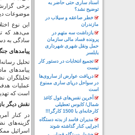
اسناد ساری حتی حاضر به
برخی گزارش
توضیح نشد؟
موضوعات دیگر
خطر صاعقه و سیلاب در
این نوع اخت
مازندران
می‌دهد که ت
بازداشت سه متهم در
پرونده فساد مالی سازمان
سادگی به‌ دس
حمل‌ ونقل شهری شهرداری
پیامدهای جنگ
بابلسر
تجمیع انتخابات در دستور کار
تحلیل رسانه‌
نیست
پیامدهای ما
دریافت عوارض از ساروی‌ها
تحلیلگران نظ
در سواحل دریای ساری ممنوع
عملیات هدفمن
است
است که تهدیده
آخرین نفس‌های غول کاغذ
نقش دیگر باز
شمال‌/ ‌کابوس تعطیلی
کارخانه‌ای با 1500 کارگر!!!
در کنار آمر
مدیران فاسد از بدنه دستگاه
گزینه‌های نظ
اجرایی کنار گذاشته شوند
اسرائیل ممکن
هشدار دستگاه قضایی و