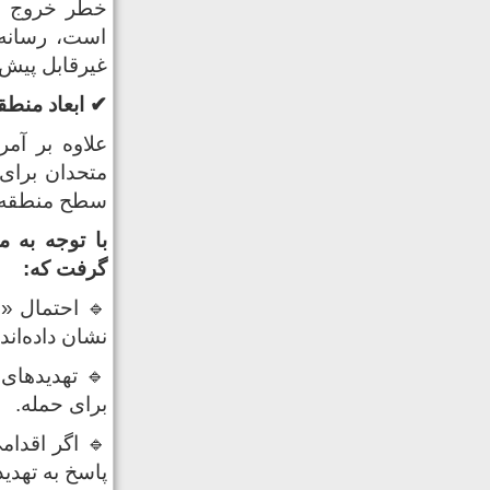
خطر خروج بح
است، رسانه‌ه
غیرقابل پیش‌
✔
ابعاد منطق
علاوه بر آمر
متحدان برای 
سطح منطقه‌ا
با توجه به م
گرفت که:
🔹 احتمال «ج
نشان داده‌اند.
🔹 تهدیدهای
برای حمله.
🔹 اگر اقدا
پاسخ به تهدید