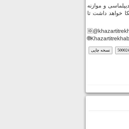
یپلماسی و موازنه
یکا خواهد داشت تا
🆔@khazartitrek
🌐Khazartitrekhab
نسخه چاپی