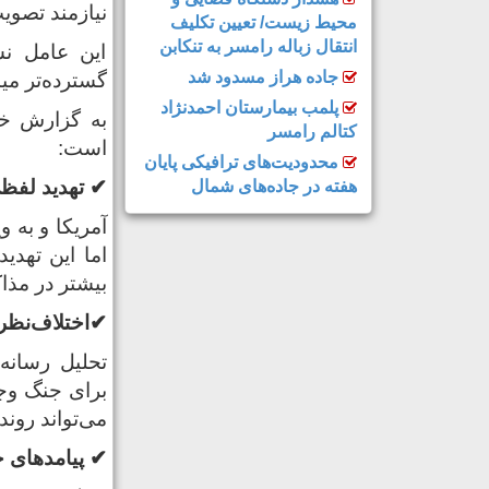
نیازمند تصوی
محیط زیست/ تعیین تکلیف
انتقال زباله رامسر به تنکابن
این عامل نش
جاده هراز مسدود شد
گسترده‌تر میا
پلمب بیمارستان احمدنژاد
به گزارش خزر
کتالم رامسر
است:
محدودیت‌های ترافیکی پایان
✔
تهدید لفظ
هفته در جاده‌های شمال
آمریکا و به ‌
اما این تهد
بیشتر در مذا
✔
اختلاف‌نظر
تحلیل رسانه‌
برای جنگ وجو
می‌تواند روند
✔
پیامدهای 