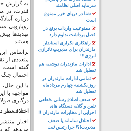
به گزارش خزر
سرمایه اصلی نظامند
قدرت، در مح
شنا در دریای خزر ممنوع
درباره آمادگ
است
رویارویی مس
ممنوعیت واردات برنج در
تهدیدها بیش
فصل برداشت تداوم دارد
هستند.
راهکاری تکراری استاندار
مازندران برای مدیریتِ ناترازی
براساس این 
انرژی!!!
متعددی از تق
ادارات مازندران دوشنبه هم
گفته است، ا
تعطیل شد
احتمال جنگ ر
تمامی ادارات مازندران در
با این حال، 
روز یکشنبه چهارم مردادماه
تعطیل شد
مواجهه با ای
ضعف اطلاع رسانی ،قطعی
درگیری طولانی
تلفن و گلایه دستگاه های
اختلاف‌نظر د
اجرایی از مخابرات مازندران !!
اختلال سامانه یا ضعف
اخبار منتشر
مدیریت!؟/ چرا رئیس ثبت
می‌دهد که در