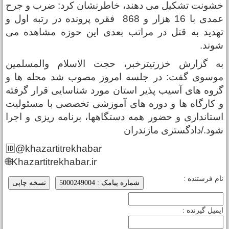
شونت تشکیل می دهند، خاطرنشان کرد: ضرب و جرح
عمدی با 16 هزار و 868 فقره پرونده در رتبه اول و
هدید به قتل در مراتب بعدی این حوزه مشاهده می
وند.
ه گزارش خزرتیترخبر، حجت الاسلام والمسلمین
وسوی گفت: در جلسه امروز مصوب شد محله ها و
روه های آسیب پذیر استان مورد شناسایی قرار گرفته
 کارگاه ها و دوره های آموزشی تخصصی با مسئولیت
ستانداری و حضور همه دستگاهها، برنامه ریزی و اجرا
ود./دادگستری مازندران
🆔@khazartitrekhabar
🌐Khazartitrekhabar.ir
ام فرستنده :
شماره پیامک : 5000249004
نسخه چاپی
یمیل گیرنده :