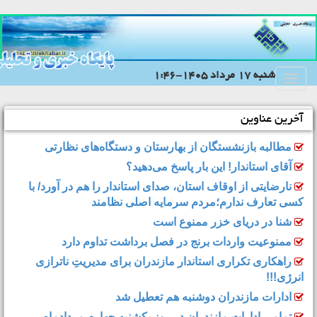
شنبه 17 مرداد 1405-1:46
Toggle
navigation
آخرین عناوین
مطالبه بازنشستگان از بهارستان و دستگاه‌های نظارتی
آقای استاندار! این بار پاسخ می‌دهید؟
نارضایتی از اوقاف استان، صدای استاندار را هم در آورد/ با
کسی تعارف ندارم؛مردم سرمایه اصلی نظامند
شنا در دریای خزر ممنوع است
ممنوعیت واردات برنج در فصل برداشت تداوم دارد
راهکاری تکراری استاندار مازندران برای مدیریتِ ناترازی
انرژی!!!
ادارات مازندران دوشنبه هم تعطیل شد
تمامی ادارات مازندران در روز یکشنبه چهارم مردادماه