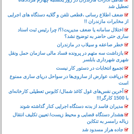
تعطیل شد
ضعف اطلاع رسانی ،قطعی تلفن و گلایه دستگاه های اجرایی
از مخابرات مازندران !!
اختلال سامانه یا ضعف مدیریت!؟/ چرا رئیس ثبت اسناد
ساری حتی حاضر به توضیح نشد؟
خطر صاعقه و سیلاب در مازندران
بازداشت سه متهم در پرونده فساد مالی سازمان حمل‌ ونقل
شهری شهرداری بابلسر
تجمیع انتخابات در دستور کار نیست
دریافت عوارض از ساروی‌ها در سواحل دریای ساری ممنوع
است
آخرین نفس‌های غول کاغذ شمال‌/ ‌کابوس تعطیلی کارخانه‌ای
با 1500 کارگر!!!
مدیران فاسد از بدنه دستگاه اجرایی کنار گذاشته شوند
هشدار دستگاه قضایی و محیط زیست/ تعیین تکلیف انتقال
زباله رامسر به تنکابن
جاده هراز مسدود شد