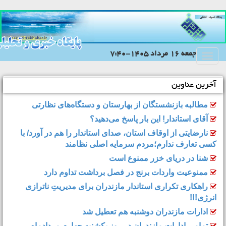
جمعه 16 مرداد 1405-7:40
Toggle
navigation
آخرین عناوین
مطالبه بازنشستگان از بهارستان و دستگاه‌های نظارتی
آقای استاندار! این بار پاسخ می‌دهید؟
نارضایتی از اوقاف استان، صدای استاندار را هم در آورد/ با
کسی تعارف ندارم؛مردم سرمایه اصلی نظامند
شنا در دریای خزر ممنوع است
ممنوعیت واردات برنج در فصل برداشت تداوم دارد
راهکاری تکراری استاندار مازندران برای مدیریتِ ناترازی
انرژی!!!
ادارات مازندران دوشنبه هم تعطیل شد
تمامی ادارات مازندران در روز یکشنبه چهارم مردادماه