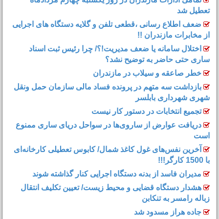
تعطیل شد
ضعف اطلاع رسانی ،قطعی تلفن و گلایه دستگاه های اجرایی
از مخابرات مازندران !!
اختلال سامانه یا ضعف مدیریت!؟/ چرا رئیس ثبت اسناد
ساری حتی حاضر به توضیح نشد؟
خطر صاعقه و سیلاب در مازندران
بازداشت سه متهم در پرونده فساد مالی سازمان حمل‌ ونقل
شهری شهرداری بابلسر
تجمیع انتخابات در دستور کار نیست
دریافت عوارض از ساروی‌ها در سواحل دریای ساری ممنوع
است
آخرین نفس‌های غول کاغذ شمال‌/ ‌کابوس تعطیلی کارخانه‌ای
با 1500 کارگر!!!
مدیران فاسد از بدنه دستگاه اجرایی کنار گذاشته شوند
هشدار دستگاه قضایی و محیط زیست/ تعیین تکلیف انتقال
زباله رامسر به تنکابن
جاده هراز مسدود شد