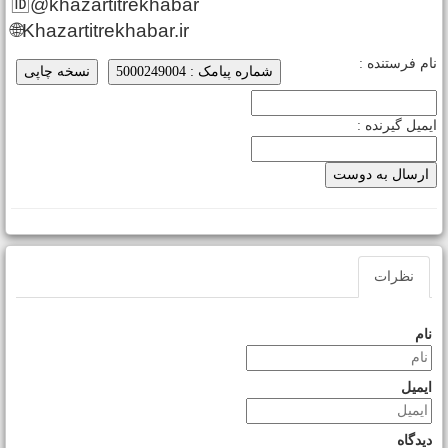
🆔@khazartitrekhabar
🌐Khazartitrekhabar.ir
ام فرستنده :
شماره پیامک : 5000249004
نسخه چاپی
یمیل گیرنده :
نظرات
نام
ایمیل
دیدگاه