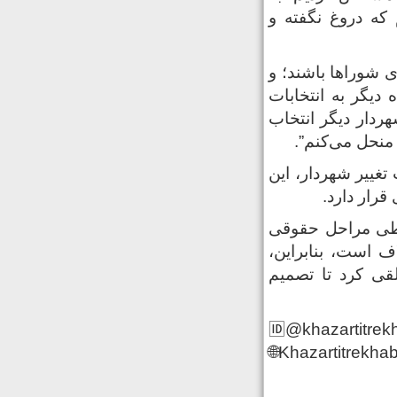
که دروغ نگفته و
ی شوراها باشند؛ و
 دیگر به انتخابات
ردار دیگر انتخاب
 منحل می‌کنم”.
تغییر شهردار، این
رار دارد.
د طی مراحل حقوقی
ف است، بنابراین،
قی کرد تا تصمیم
🆔@khazartitrek
🌐Khazartitrekhab