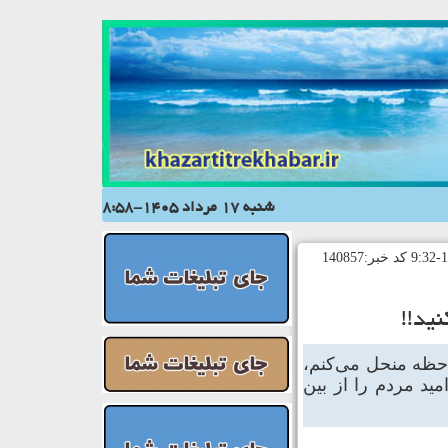
شنبه 17 مرداد 1405-8:58
ید!!
احظه منحل می‌کنم،
ید مردم را از بین