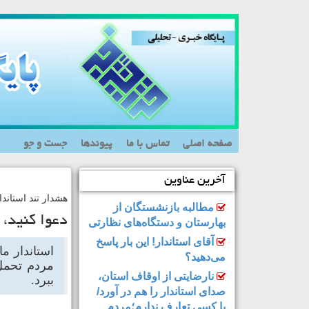
صفحه اصلی
تماس با ما
پیوندها
جست و جو
آخرین عناوین
هشدار تند استاندا
مطالبه بازنشستگان از
دعوا کنید، 
بهارستان و دستگاه‌های نظارتی
آقای استاندار! این بار پاسخ
استاندار م
می‌دهید؟
مردم تحمل 
نارضایتی از اوقاف استان،
ببرد.
صدای استاندار را هم در آورد/
با کسی تعارف ندارم؛مردم