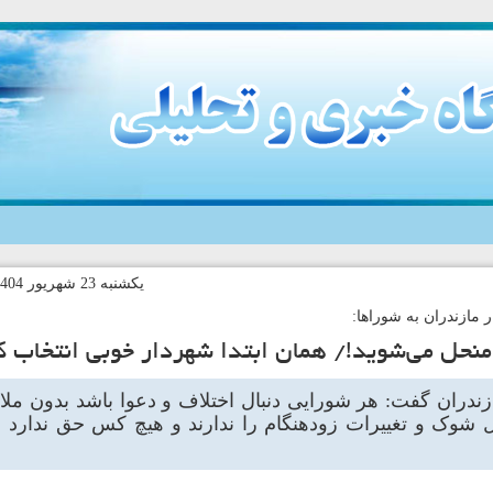
يکشنبه 23 شهريور 1404-9:32 کد خبر:140857
ر مازندران به شوراها:
منحل می‌شوید!/ همان ابتدا شهردار خوبی انتخاب کن
ازندران گفت: هر شورایی دنبال اختلاف و دعوا باشد بدون مل
شوک و تغییرات زودهنگام را ندارند و هیچ کس حق ندارد ام