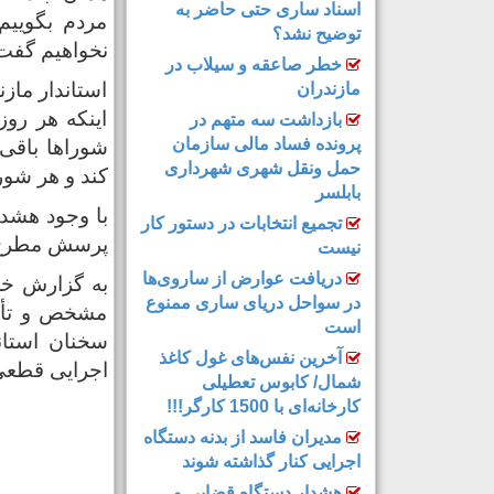
اسناد ساری حتی حاضر به
مردم بگوییم
توضیح نشد؟
نخواهیم گفت
خطر صاعقه و سیلاب در
استاندار ماز
مازندران
اینکه هر روز
بازداشت سه متهم در
پرونده فساد مالی سازمان
شوراها باقی 
حمل‌ ونقل شهری شهرداری
کند و هر شورا
بابلسر
با وجود هشدا
تجمیع انتخابات در دستور کار
پرسش مطرح اس
نیست
دریافت عوارض از ساروی‌ها
به گزارش خز
در سواحل دریای ساری ممنوع
مشخص و تأیی
است
سخنان استان
آخرین نفس‌های غول کاغذ
اجرایی قطعی
شمال‌/ ‌کابوس تعطیلی
کارخانه‌ای با 1500 کارگر!!!
مدیران فاسد از بدنه دستگاه
اجرایی کنار گذاشته شوند
هشدار دستگاه قضایی و