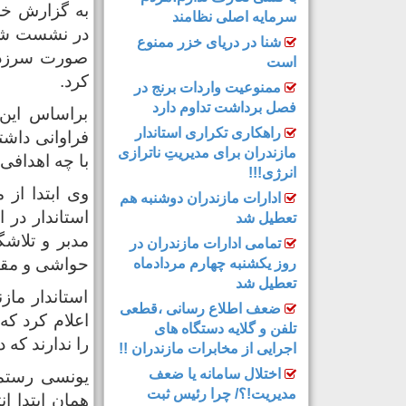
به گزارش خز
سرمایه اصلی نظامند
شنا در دریای خزر ممنوع
صورت سرزده 
است
کرد.
ممنوعیت واردات برنج در
فصل برداشت تداوم دارد
براساس این 
راهکاری تکراری استاندار
فراوانی داشت
مازندران برای مدیریتِ ناترازی
با چه اهدافی
انرژی!!!
وی ابتدا از 
ادارات مازندران دوشنبه هم
استاندار در ا
تعطیل شد
مدبر و تلاشگ
تمامی ادارات مازندران در
حواشی و مقاب
روز یکشنبه چهارم مردادماه
تعطیل شد
استاندار ماز
ضعف اطلاع رسانی ،قطعی
اعلام کرد که
تلفن و گلایه دستگاه های
را ندارند که 
اجرایی از مخابرات مازندران !!
اختلال سامانه یا ضعف
یونسی رستمی
مدیریت!؟/ چرا رئیس ثبت
همان ابتدا ا