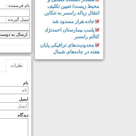
نام فرستنده :
محیط زیست/ تعیین تکلیف
انتقال زباله رامسر به تنکابن
ایمیل گیرنده :
جاده هراز مسدود شد
پلمب بیمارستان احمدنژاد
کتالم رامسر
محدودیت‌های ترافیکی پایان
هفته در جاده‌های شمال
نظرات
نام
ایمیل
دیدگاه