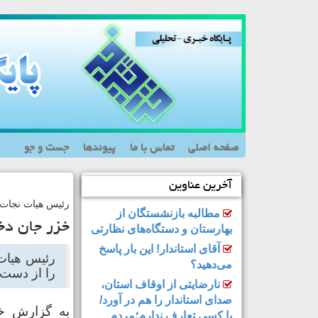
صفحه اصلی
تماس با ما
پیوندها
جست و جو
آخرین عناوین
رئیس هیات نجات غ
مطالبه بازنشستگان از
خزر جان دختر ۱۲ ساله مشهدی
بهارستان و دستگاه‌های نظارتی
آقای استاندار! این بار پاسخ
می‌دهید؟
را از دست 
نارضایتی از اوقاف استان،
صدای استاندار را هم در آورد/
به گزارش خ
با کسی تعارف ندارم؛مردم