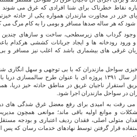
اره نقاط خطرناک برای شنا افرادی که غرق می شوند ر
ای خزر در مجاورت مازندران همواره یکی از حادثه خیزت
د که هر ساله صدها مسافر و بومی را به کام مرگ می ک
 وجود گرداب های زیرسطحی، ساخت و سازهای چندین د
و ورود رودخانه ها و ایجاد جریانات کششی هرکدام با
زبان غرقی های بیشماری باشد که اغلب نیز مسافر و بی 
 خیزی سواحل مازندران که با بی توجهی و سهل انگاری ش
سبب شد تا از سال ۱۳۹۱ پروژه ای با عنوان طرح سالمسازی
ق استقرار ناجیان غریق در مناطق حادثه خیز دریا، همرا
ن در سواحل مازندران اجرا شود.
می رفت به امیدی برای رفع معضل غرق شدگی های دری
شکلات و موانع اولیه باقی ماند؛ ‌موانعی همچون مدیری
دان متولی اصلی، فقدان ردیف اعتباری و بودجه مستقل 
تفاده قرار گرفتن توسط نهادهای خدمات رسان که پس از 
.