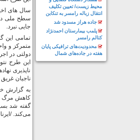
محیط زیست/ تعیین تکلیف
سال های اخی
انتقال زباله رامسر به تنکابن
سطح ملی در 
جاده هراز مسدود شد
جایی نبرد.
پلمب بیمارستان احمدنژاد
تمامی این گ
کتالم رامسر
محدودیت‌های ترافیکی پایان
هفته در جاده‌های شمال
دولتی در اجر
این طرح نتو
ناپذیری نها
ناجیان غریق 
به گزارش خز
کاهش مرگ و 
گفته شد بسی
می‌کند. /ایرنا