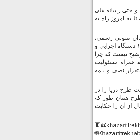
 و حتی رسانه های
 به امروز راه به
دان متولی رسمی،
متمرکز و واحد برای اجرای طرح دریا یا سالمسازی دریا است،بیش از ۱۵ دستگاه اجرایی و
وضیح نیست که چرا
ه همراه مسئولیت
قرار نصف و نیمه
 طرح دریا را در
طرح همان طور که
 از آن را حکایت
🆔@khazartitrek
🌐Khazartitrekhab