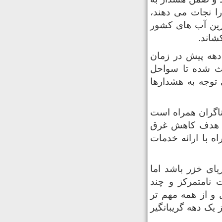
ا نجات می دهند،
رین آب های کشور
شاند.
هه پیش در زمان
عث شده تا سواحل
توجه به هشدارها
ناگران همراه است
 دریا با هدف کاهش غرق
ه با ارائه خدمات
ای خزر باشد اما
ت نامتمرکز و چند
و از همه مهم تر
یک دهه گریبانگیر