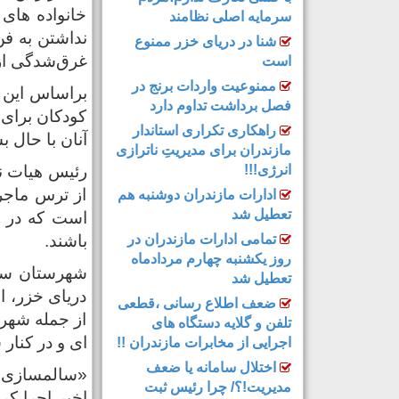
خانواده های 
سرمایه اصلی نظامند
شنا در دریای خزر ممنوع
غرق‌شدگی از
است
ممنوعیت واردات برنج در
براساس این گ
فصل برداشت تداوم دارد
کودکان برای ش
راهکاری تکراری استاندار
آنان با حال 
مازندران برای مدیریتِ ناترازی
انرژی!!!
رئیس هیات نج
از ترس ماجرا
ادارات مازندران دوشنبه هم
تعطیل شد
است که در م
تمامی ادارات مازندران در
باشند.
روز یکشنبه چهارم مردادماه
تعطیل شد
دریای خزر، ا
ضعف اطلاع رسانی ،قطعی
از جمله شهره
تلفن و گلایه دستگاه های
ای و در کنار
اجرایی از مخابرات مازندران !!
اختلال سامانه یا ضعف
«سالمسازی د
مدیریت!؟/ چرا رئیس ثبت
اخیر اجرا کر