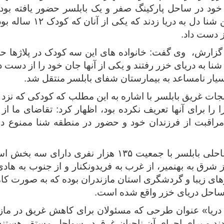
خود در ساحل پارکینگ صفر و یک بابلسر حضور یافته بودن
نداشتن به فن شنا دل به دریا
 دست داد.
زارش، وی گفت: خانواده های این سه کودک در پلاژها حض
نا به دریای خزر رفتند و یکی از آنها جان خود را از دست دا
بسیار نامساعد به بیمارستان شفای بابلسر منتقل شد.
ات غریق بابلسر با اشاره به این مطلب که کودکی که نزد 
 را برای آنها تعریف نکرده بود، اظهار کرد: تقاضای ما از 
راقبت از فرزندان خود و حضور در منطقه شنا ممنوع د
شهرستان ساحلی بابلسر با جمعیت ۱۳۵ هزار نفری دا
ز شرق به بهنمیر، از غرب به فریدونکنار و از جنوب به ه
ای زیبا و گردشگری استان مازندران بوده که به صورت کا
 ساحل دریای خزر واقع شده است.
ریا» عنوان طرحی که مسئولان برای کاهش غریق در ماز
دند و برای اجرای آن ناجیان غرق در سواحل مستقر هستن