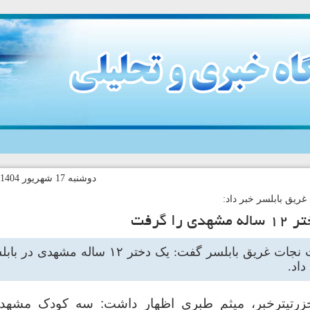
دوشنبه 17 شهريور 1404-15:18 کد خبر:140808
ریق بابلسر خبر داد:
 را گرفت
رئیس هیات نجات غریق بابلسر گفت: یک دختر ۲
داد.
زرتیترخبر، میثم طبری اظهار داشت: سه کودک مشهدی