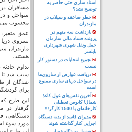
اسناد ساری حتی حاضر به
مسافران درب
توضیح نشد؟
سواحل و دری
خطر صاعقه و سیلاب در
محسوب می شو
مازندران
بازداشت سه متهم در
عمق متغیر،
پرونده فساد مالی سازمان
پسروی دریا 
حمل‌ ونقل شهری شهرداری
مازندران می
بابلسر
هستند.
تجمیع انتخابات در دستور کار
نیست
تداوم حادثه
دریافت عوارض از ساروی‌ها
در سواحل دریای ساری ممنوع
شدگان از طری
است
برای گردشگرا
آخرین نفس‌های غول کاغذ
این طرح که 
شمال‌/ ‌کابوس تعطیلی
گرفتار در م
کارخانه‌ای با 1500 کارگر!!!
دستگاهی، فق
مدیران فاسد از بدنه دستگاه
مورد سوء اس
اجرایی کنار گذاشته شوند
این طرح است
هشدار دستگاه قضایی و