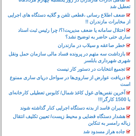
تعطیل شد
ضعف اطلاع رسانی ،قطعی تلفن و گلایه دستگاه های اجرایی
از مخابرات مازندران !!
اختلال سامانه یا ضعف مدیریت!؟/ چرا رئیس ثبت اسناد
ساری حتی حاضر به توضیح نشد؟
خطر صاعقه و سیلاب در مازندران
بازداشت سه متهم در پرونده فساد مالی سازمان حمل‌ ونقل
شهری شهرداری بابلسر
تجمیع انتخابات در دستور کار نیست
دریافت عوارض از ساروی‌ها در سواحل دریای ساری ممنوع
است
آخرین نفس‌های غول کاغذ شمال‌/ ‌کابوس تعطیلی کارخانه‌ای
با 1500 کارگر!!!
مدیران فاسد از بدنه دستگاه اجرایی کنار گذاشته شوند
هشدار دستگاه قضایی و محیط زیست/ تعیین تکلیف انتقال
زباله رامسر به تنکابن
جاده هراز مسدود شد