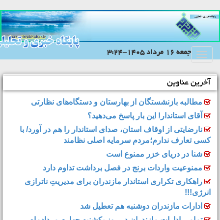
جمعه 16 مرداد 1405-3:24
Toggle
navigation
آخرین عناوین
مطالبه بازنشستگان از بهارستان و دستگاه‌های نظارتی
آقای استاندار! این بار پاسخ می‌دهید؟
نارضایتی از اوقاف استان، صدای استاندار را هم در آورد/ با
کسی تعارف ندارم؛مردم سرمایه اصلی نظامند
شنا در دریای خزر ممنوع است
ممنوعیت واردات برنج در فصل برداشت تداوم دارد
راهکاری تکراری استاندار مازندران برای مدیریتِ ناترازی
انرژی!!!
ادارات مازندران دوشنبه هم تعطیل شد
تمامی ادارات مازندران در روز یکشنبه چهارم مردادماه