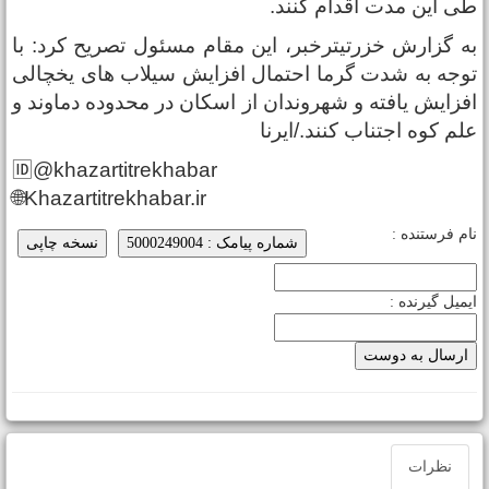
ی این مدت اقدام کنند.
ه گزارش خزرتیترخبر، این مقام مسئول تصریح کرد: با
وجه به شدت گرما احتمال افزایش سیلاب های یخچالی
فزایش یافته و شهروندان از اسکان در محدوده دماوند و
لم کوه اجتناب کنند./ایرنا
🆔@khazartitrekhabar
🌐Khazartitrekhabar.ir
ام فرستنده :
شماره پیامک : 5000249004
نسخه چاپی
یمیل گیرنده :
نظرات