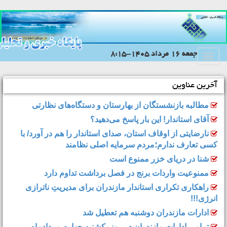
جمعه 16 مرداد 1405-8:15
Toggle
navigation
آخرین عناوین
مطالبه بازنشستگان از بهارستان و دستگاه‌های نظارتی
آقای استاندار! این بار پاسخ می‌دهید؟
نارضایتی از اوقاف استان، صدای استاندار را هم در آورد/ با
کسی تعارف ندارم؛مردم سرمایه اصلی نظامند
شنا در دریای خزر ممنوع است
ممنوعیت واردات برنج در فصل برداشت تداوم دارد
راهکاری تکراری استاندار مازندران برای مدیریتِ ناترازی
انرژی!!!
ادارات مازندران دوشنبه هم تعطیل شد
تمامی ادارات مازندران در روز یکشنبه چهارم مردادماه