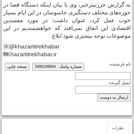
ه گزارش خزرتیترخبر، وی با بیان اینکه دستگاه قضا در
وزه‌های مختلف دستگیری جاسوسان در این ایام بسیار
وب عمل کرد، عنوان داشت: در مورد مفسدین
قتصادی این اتفاق نمی‌افتد که خواهشمندیم در این
وضوعات توجه بیشتری شود./بلاغ
🆔@khazartitrekhabar
🌐Khazartitrekhabar.ir
ام فرستنده :
شماره پیامک : 5000249004
نسخه چاپی
یمیل گیرنده :
نظرات