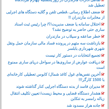
تعطیل شد
ضعف اطلاع رسانی ،قطعی تلفن و گلایه دستگاه های اجرایی
از مخابرات مازندران !!
اختلال سامانه یا ضعف مدیریت!؟/ چرا رئیس ثبت اسناد
ساری حتی حاضر به توضیح نشد؟
خطر صاعقه و سیلاب در مازندران
بازداشت سه متهم در پرونده فساد مالی سازمان حمل‌ ونقل
شهری شهرداری بابلسر
تجمیع انتخابات در دستور کار نیست
دریافت عوارض از ساروی‌ها در سواحل دریای ساری ممنوع
است
آخرین نفس‌های غول کاغذ شمال‌/ ‌کابوس تعطیلی کارخانه‌ای
با 1500 کارگر!!!
مدیران فاسد از بدنه دستگاه اجرایی کنار گذاشته شوند
هشدار دستگاه قضایی و محیط زیست/ تعیین تکلیف انتقال
زباله رامسر به تنکابن
جاده هراز مسدود شد