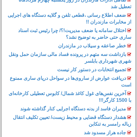
تعطیل شد
ضعف اطلاع رسانی ،قطعی تلفن و گلایه دستگاه های اجرایی
از مخابرات مازندران !!
اختلال سامانه یا ضعف مدیریت!؟/ چرا رئیس ثبت اسناد
ساری حتی حاضر به توضیح نشد؟
خطر صاعقه و سیلاب در مازندران
بازداشت سه متهم در پرونده فساد مالی سازمان حمل‌ ونقل
شهری شهرداری بابلسر
تجمیع انتخابات در دستور کار نیست
دریافت عوارض از ساروی‌ها در سواحل دریای ساری ممنوع
است
آخرین نفس‌های غول کاغذ شمال‌/ ‌کابوس تعطیلی کارخانه‌ای
با 1500 کارگر!!!
مدیران فاسد از بدنه دستگاه اجرایی کنار گذاشته شوند
هشدار دستگاه قضایی و محیط زیست/ تعیین تکلیف انتقال
زباله رامسر به تنکابن
جاده هراز مسدود شد