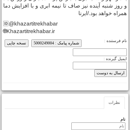
 روز شنبه آینده نیز صاف تا نیمه ابری و با افزایش دما
مراه خواهد بود./ایرنا
🆔@khazartitrekhabar
🌐Khazartitrekhabar.ir
ام فرستنده :
شماره پیامک : 5000249004
نسخه چاپی
یمیل گیرنده :
نظرات
نام