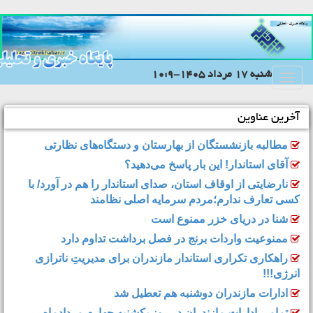
شنبه 17 مرداد 1405-10:9
Toggle
navigation
آخرین عناوین
مطالبه بازنشستگان از بهارستان و دستگاه‌های نظارتی
آقای استاندار! این بار پاسخ می‌دهید؟
نارضایتی از اوقاف استان، صدای استاندار را هم در آورد/ با
کسی تعارف ندارم؛مردم سرمایه اصلی نظامند
شنا در دریای خزر ممنوع است
ممنوعیت واردات برنج در فصل برداشت تداوم دارد
راهکاری تکراری استاندار مازندران برای مدیریتِ ناترازی
انرژی!!!
ادارات مازندران دوشنبه هم تعطیل شد
تمامی ادارات مازندران در روز یکشنبه چهارم مردادماه