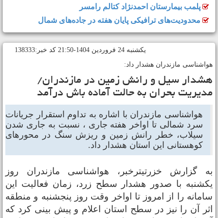
پلمب بیمارستان احمدنژاد کتالم رامسر
محدودیت‌های ترافیکی پایان هفته در جاده‌های شمال
يکشنبه 24 فروردين 1404-21:50 کد خبر:138333
واشناسی مازندران هشدار داد:
شدار سیل و رانش زمین در مازندران/
دیریت بحران به حالت آماده ‌باش درآمد
هواشناسی مازندران با اشاره به تداوم استقرار جریانات
سرد شمالی تا اواخر هفته جاری ، نسبت به جاری شدن
سیلاب، خطر رانش زمین و ریزش سنگ در محورهای
کوهستانی این استان هشدار داد.
ه گزارش خزرتیترخبر، هواشناسی مازندران روز
کشنبه با صدور هشدار سطح زرد، زمان فعالیت این
امانه را از امروز تا اواخر وقت روز پنجشنبه و منطقه
ثر آن را نیز در سطح استان اعلام و پیش بینی کرد که