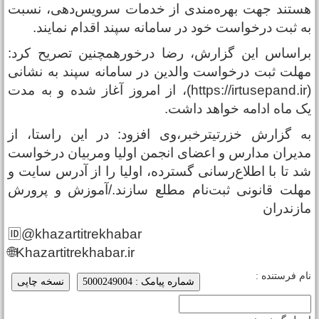
ستند جهت بهره‌مندی از خدمات سرویس‌دهی، نسبت
ه ثبت درخواست خود در سامانه سپند اقدام نمایند.
راساس این گزارش، رضا درخورهمچنین تصریح کرد:
هلت ثبت درخواست والدین در سامانه سپند به نشانی
(https://irtusepand.ir)، از امروز آغاز شده و به مدت
ک ماه ادامه خواهد داشت.
ه گزارش خزرتیترخبر،وی افزود: در این راستا، از
دیران مدارس و اعضای انجمن اولیا ومربیان درخواست
د تا با اطلاع‌رسانی گسترده، اولیا را از آدرس سایت و
هلت قانونی ثبت‌نام مطلع سازند./آموزش و پرورش
ازندران
🆔@khazartitrekhabar
🌐Khazartitrekhabar.ir
ام فرستنده :
شماره پیامک : 5000249004
نسخه چاپی