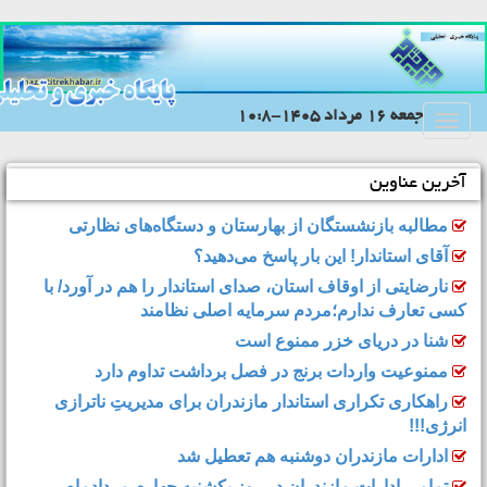
جمعه 16 مرداد 1405-10:8
Toggle
navigation
آخرین عناوین
مطالبه بازنشستگان از بهارستان و دستگاه‌های نظارتی
آقای استاندار! این بار پاسخ می‌دهید؟
نارضایتی از اوقاف استان، صدای استاندار را هم در آورد/ با
کسی تعارف ندارم؛مردم سرمایه اصلی نظامند
شنا در دریای خزر ممنوع است
ممنوعیت واردات برنج در فصل برداشت تداوم دارد
راهکاری تکراری استاندار مازندران برای مدیریتِ ناترازی
انرژی!!!
ادارات مازندران دوشنبه هم تعطیل شد
تمامی ادارات مازندران در روز یکشنبه چهارم مردادماه