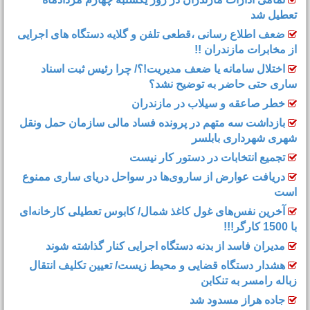
تعطیل شد
ضعف اطلاع رسانی ،قطعی تلفن و گلایه دستگاه های اجرایی
از مخابرات مازندران !!
اختلال سامانه یا ضعف مدیریت!؟/ چرا رئیس ثبت اسناد
ساری حتی حاضر به توضیح نشد؟
خطر صاعقه و سیلاب در مازندران
بازداشت سه متهم در پرونده فساد مالی سازمان حمل‌ ونقل
شهری شهرداری بابلسر
تجمیع انتخابات در دستور کار نیست
دریافت عوارض از ساروی‌ها در سواحل دریای ساری ممنوع
است
آخرین نفس‌های غول کاغذ شمال‌/ ‌کابوس تعطیلی کارخانه‌ای
با 1500 کارگر!!!
مدیران فاسد از بدنه دستگاه اجرایی کنار گذاشته شوند
هشدار دستگاه قضایی و محیط زیست/ تعیین تکلیف انتقال
زباله رامسر به تنکابن
جاده هراز مسدود شد