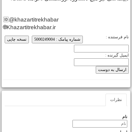
🆔@khazartitrekhabar
🌐Khazartitrekhabar.ir
ام فرستنده :
شماره پیامک : 5000249004
نسخه چاپی
یمیل گیرنده :
نظرات
نام