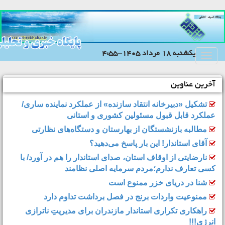
يکشنبه 18 مرداد 1405-4:55
Toggle
navigation
آخرین عناوین
تشکیل «دبیرخانه انتقاد سازنده» از عملکرد نماینده ساری/
عملکرد قابل قبول مسئولین کشوری و استانی
مطالبه بازنشستگان از بهارستان و دستگاه‌های نظارتی
آقای استاندار! این بار پاسخ می‌دهید؟
نارضایتی از اوقاف استان، صدای استاندار را هم در آورد/ با
کسی تعارف ندارم؛مردم سرمایه اصلی نظامند
شنا در دریای خزر ممنوع است
ممنوعیت واردات برنج در فصل برداشت تداوم دارد
راهکاری تکراری استاندار مازندران برای مدیریتِ ناترازی
انرژی!!!