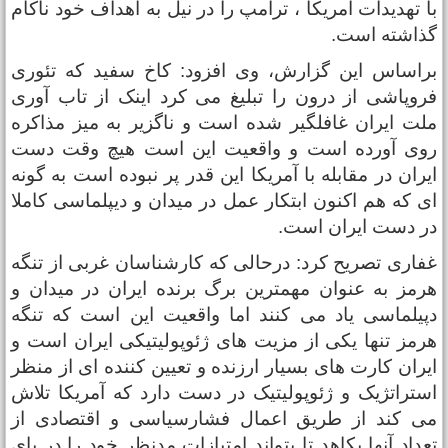
ا تهدیدات آمریکا ، ترامپ را در نیل به اهداف خود ناکام
ذاشته است.
راساس این گزارش، وی افزود: کاخ سفید که تئوری
روپاشی از درون را تبلیغ می کرد اینک از تاب آوری
لت ایران غافلگیر شده است و ناگزیر به میز مذاکره
وی آورده است و واقعیت این است هیچ وقت دست
یران در مقابله با آمریکا این قدر پر نبوده است به گونه
ی که هم اکنون ابتکار عمل در میدان و دیپلماسی کاملا
ر دست ایران است.
فاری تصریح کرد: درحالی که کارشناسان غربی از تنگه
رمز به عنوان مهمترین برگ برنده ایران در میدان و
پیلماسی یاد می کنند اما واقعیت این است که تنگه
رمز تنها یکی از مزیت های ژئوپولیتیکی ایران است و
یران کارت های بسیار ارزنده و تعیین کننده ای از منظر
ستراتژیک و ژئوپولیتیک در دست دارد که آمریکا تلاش
ی کند از طریق اعمال فشارسیاسی و اقتصادی از
عداد آنها بکاهد تا بتواند امتیازات مدنظر خود را در پای