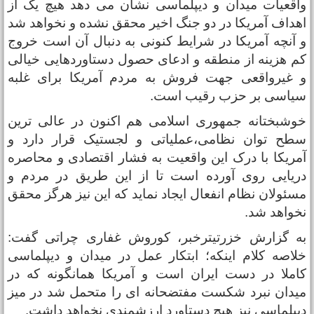
اقعیات میدان و دیپلماسی نشان می دهد هیچ یک از
هداف آمریکا در دو جنگ اخیر محقق نشده و نخواهد شد
 آنچه آمریکا در شرایط کنونی به دنبال آن است خروج
م هزینه از منطقه و ادعای حصول دستاوردهایی خیالی
 غیرواقعی جهت فروش به مردم آمریکا برای غلبه
یاسی بر حزب رقیب است.
وشبختانه جمهوری اسلامی هم اکنون در عالی ترین
طح توان نظامی،عملیاتی و لجستیک قرار دارد و
مریکا با درک این واقعیت به فشار اقتصادی و محاصره
ریایی روی آورده است تا از این طریق در مردم و
سئولان نظام انفعال ایجاد نماید که این نیز هرگز محقق
خواهد شد.
ه گزارش خزرتیترخبر، کوروش غفاری چراتی گفت:
لاصه کلام اینکه؛ ابتکار عمل در میدان و دیپلماسی
املا در دست ایران است و آمریکا همانگونه که در
یدان نبرد شکست مفتضحانه ای را متحمل شد در میز
یپلماسی نیز هیچ دستاورد ارزشمندی نخواهد داشت.