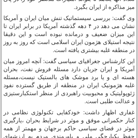
یز مذاکره از ایران بگیرد.
ی گفت: بررسی سیستماتیک تنش میان ایران و آمریکا
نشان می دهد در ۴ دهه گذشته آمریکا در برابر ایران تا
ین میزان ضعیف و درمانده نبوده است و این دقیقا
تیجه استیلای هژمون ایران اسلامی است که روز به روز
ر منطقه غلبه بیشتری یافته است.
ین کارشناس جغرافیای سیاسی گفت: آنچه امروز میان
مریکا و ایران جریان دارد مسئله فروش نفت، بحران
سته ای و یا برد موشک های بالستیک نیست،مسئله
لبه هژمونیک ایران در منطقه از طریق گسترده نفود
ئوپولیتیک و محبوبیت راهبردی از منظر استکبارستیزی
 عدالت طلبی است.
فاری اظهار داشت: خودکفایی تکنولوژی نظامی در
نار حکمرانی موفق و موثر در شرایط بحران ،یارگیری
وثر در فضای سیاسی حاکم برجهان و مهمتر از همه
فظ یکپارچگی ملی و باورمندی مردم به ارزشهای