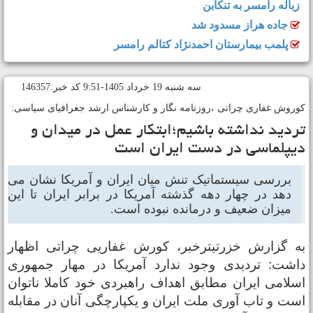
زباله رامسر به تنکابن
جاده هراز مسدود شد
پلمب بیمارستان احمدنژاد کتالم رامسر
سه شنبه 19 خرداد 1405-9:51 کد خبر:146357
وروش غفاری چراتی ،روزنامه نگار و کارشناس ارشد جغرافیای سیاسی:
ردید نداشته باشیم؛ابتکار عمل در میدان و
یپلماسی در دست ایران است
بررسی سیستماتیک تنش میان ایران و آمریکا نشان می
دهد در چهار دهه گذشته آمریکا در برابر ایران تا این
میزان ضعیف و درمانده نبوده است.
ه گزارش خزرتیترخبر، کورش غفاریی چراتی اظهار
اشت: تردیدی وجود ندارد آمریکا در مهار جمهوری
سلامی ایران مطابق اهداف راهبردی خود کاملا ناتوان
ست و تاب آوری ملت ایران و یکپارچگی آنان در مقابله