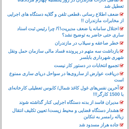
تعطیل شد
ضعف اطلاع رسانی ،قطعی تلفن و گلایه دستگاه های اجرایی
از مخابرات مازندران !!
اختلال سامانه یا ضعف مدیریت!؟/ چرا رئیس ثبت اسناد
ساری حتی حاضر به توضیح نشد؟
خطر صاعقه و سیلاب در مازندران
بازداشت سه متهم در پرونده فساد مالی سازمان حمل‌ ونقل
شهری شهرداری بابلسر
تجمیع انتخابات در دستور کار نیست
دریافت عوارض از ساروی‌ها در سواحل دریای ساری ممنوع
است
آخرین نفس‌های غول کاغذ شمال‌/ ‌کابوس تعطیلی کارخانه‌ای
با 1500 کارگر!!!
مدیران فاسد از بدنه دستگاه اجرایی کنار گذاشته شوند
هشدار دستگاه قضایی و محیط زیست/ تعیین تکلیف انتقال
زباله رامسر به تنکابن
جاده هراز مسدود شد