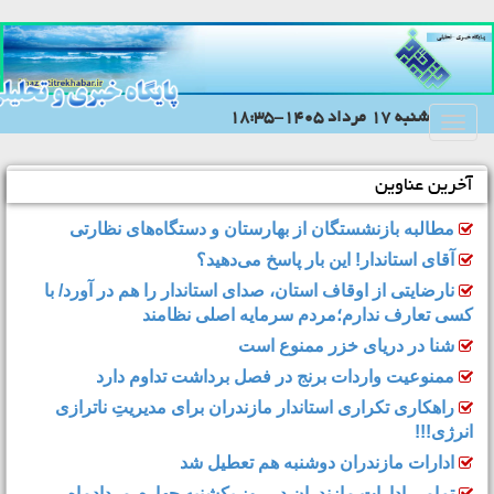
شنبه 17 مرداد 1405-18:35
Toggle
navigation
آخرین عناوین
مطالبه بازنشستگان از بهارستان و دستگاه‌های نظارتی
آقای استاندار! این بار پاسخ می‌دهید؟
نارضایتی از اوقاف استان، صدای استاندار را هم در آورد/ با
کسی تعارف ندارم؛مردم سرمایه اصلی نظامند
شنا در دریای خزر ممنوع است
ممنوعیت واردات برنج در فصل برداشت تداوم دارد
راهکاری تکراری استاندار مازندران برای مدیریتِ ناترازی
انرژی!!!
ادارات مازندران دوشنبه هم تعطیل شد
تمامی ادارات مازندران در روز یکشنبه چهارم مردادماه