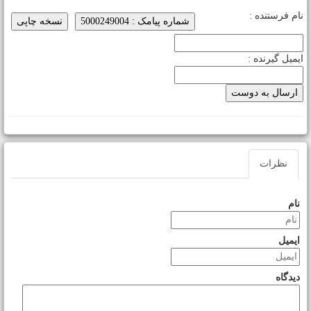
ام فرستنده :
شماره پیامک : 5000249004
نسخه چاپی
یمیل گیرنده :
نظرات
نام
ایمیل
دیدگاه