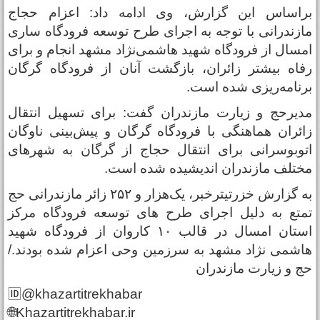
راساس این گزارش، وی ادامه داد: اعزام حجاج
ازندرانی با توجه به اجرای طرح توسعه فرودگاه ساری
مسال از فرودگاه شهید هاشمی‌نژاد مشهد انجام و برای
فاه بیشتر زائران، بازگشت آنان از فرودگاه گرگان
رنامه‌ریزی شده است.
دیرحج و زیارت مازندران گفت: برای تسهیل انتقال
ائران هماهنگی با فرودگاه گرگان و پیش‌بینی ناوگان
توبوسرانی برای انتقال حجاج از گرگان به شهرهای
ختلف مازندران اندیشیده شده است.
به گزارش خزرتیترخبر، یک‌هزار و ۲۵۲ زائر مازندرانی حج
متع به دلیل اجرای طرح های توسعه فرودگاه مرکز
استان امسال در قالب ۱۰ کاروان از فرودگاه شهید
اشمی نژاد مشهد به سرزمین وحی اعزام شده بودند./
ج و زیارت مازندران
🆔@khazartitrekhabar
🌐Khazartitrekhabar.ir