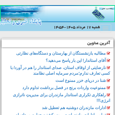
شنبه 17 مرداد 1405-14:54
Toggle
navigation
آخرین عناوین
مطالبه بازنشستگان از بهارستان و دستگاه‌های نظارتی
آقای استاندار! این بار پاسخ می‌دهید؟
نارضایتی از اوقاف استان، صدای استاندار را هم در آورد/ با
کسی تعارف ندارم؛مردم سرمایه اصلی نظامند
شنا در دریای خزر ممنوع است
ممنوعیت واردات برنج در فصل برداشت تداوم دارد
راهکاری تکراری استاندار مازندران برای مدیریتِ ناترازی
انرژی!!!
ادارات مازندران دوشنبه هم تعطیل شد
تمامی ادارات مازندران در روز یکشنبه چهارم مردادماه