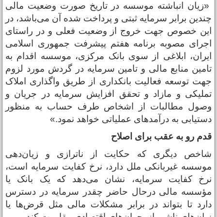
زیان انباشته موسسه در تاریخ صورت وضعیت مالی
ندین برابر سرمایه ثبتی و پرداخت شده آن می‌باشد، در
ین خصوص جهت خروج از وضعیت فعلی و در راستای
جرای مصوبه برنامه هفتم پیشرفت جمهوری اسلامی
یران، ابلاغی از سوی بانک مرکزی، موسسه اقدام به
امین منابع مالی و تامین سرمایه در گردش مورد لزوم
هت توسعه فعالیت بانکداری از طریق واگذاری املاک
ملیکی و مازاد و تحقق افزایش سرمایه در جریان و
صول مطالبات از اشخاص طرف حساب به منظور
ستیابی به درآمد‌های عملیاتی خواهد نمود.»
دم رو به عقب برای اصلاح
اخص دیگری که حکایت از ناترازی و زیان‌دهی
وسسه غیربانکی ملل دارد، نرخ کفایت سرمایه است،
رخ کفایت سرمایه، نشان می‌دهد که یک بانک یا
ؤسسه مالی درحال حاضر چقدر سرمایه در دسترس
ارد تا بتواند در برابر مشکلات مالی مثل قرض‌ها یا
یان‌های ناشی از بحران‌های اقتصادی مقاومت کند.