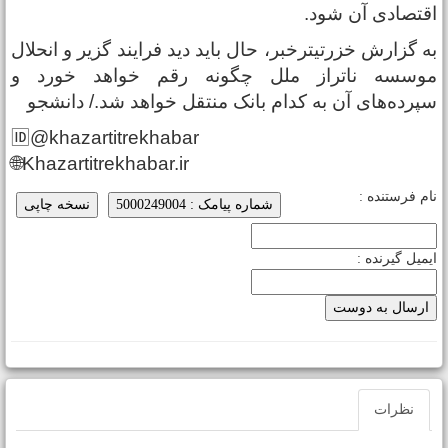
قتصادی آن شود.
ه گزارش خزرتیترخبر، حال باید دید فرایند گزیر و انحلال
وسسه ناتراز ملل چگونه رقم خواهد خورد و
پرده‌‌های آن به کدام بانک منتقل خواهد شد./ دانشجو
🆔@khazartitrekhabar
🌐Khazartitrekhabar.ir
ام فرستنده :
شماره پیامک : 5000249004
نسخه چاپی
یمیل گیرنده :
نظرات