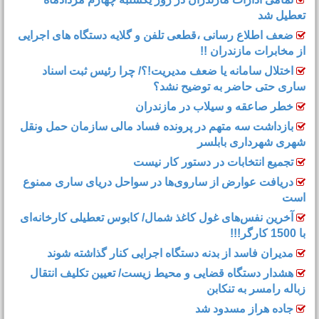
تعطیل شد
ضعف اطلاع رسانی ،قطعی تلفن و گلایه دستگاه های اجرایی
از مخابرات مازندران !!
اختلال سامانه یا ضعف مدیریت!؟/ چرا رئیس ثبت اسناد
ساری حتی حاضر به توضیح نشد؟
خطر صاعقه و سیلاب در مازندران
بازداشت سه متهم در پرونده فساد مالی سازمان حمل‌ ونقل
شهری شهرداری بابلسر
تجمیع انتخابات در دستور کار نیست
دریافت عوارض از ساروی‌ها در سواحل دریای ساری ممنوع
است
آخرین نفس‌های غول کاغذ شمال‌/ ‌کابوس تعطیلی کارخانه‌ای
با 1500 کارگر!!!
مدیران فاسد از بدنه دستگاه اجرایی کنار گذاشته شوند
هشدار دستگاه قضایی و محیط زیست/ تعیین تکلیف انتقال
زباله رامسر به تنکابن
جاده هراز مسدود شد