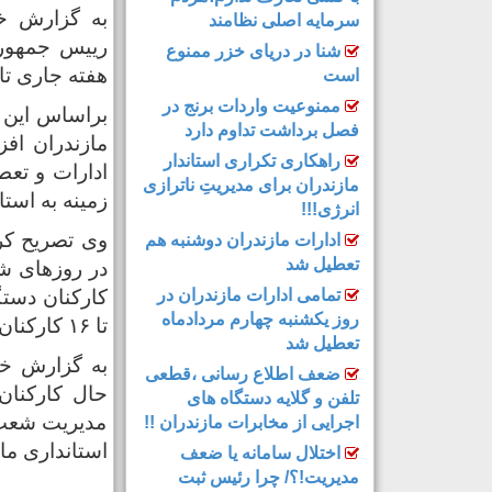
به گزارش خز
سرمایه اصلی نظامند
رییس جمهور 
شنا در دریای خزر ممنوع
هفته جاری تا
است
ممنوعیت واردات برنج در
براساس این 
فصل برداشت تداوم دارد
مازندران افز
راهکاری تکراری استاندار
ادارات و تعط
مازندران برای مدیریتِ ناترازی
زمینه به استا
انرژی!!!
وی تصریح کرد
ادارات مازندران دوشنبه هم
تعطیل شد
تمامی ادارات مازندران در
روز یکشنبه چهارم مردادماه
تا ۱۶ کارکنان دورکار خواهند بود.
تعطیل شد
به گزارش خزر
ضعف اطلاع رسانی ،قطعی
حال کارکنان
تلفن و گلایه دستگاه های
مدیریت شعب ه
اجرایی از مخابرات مازندران !!
استانداری ما
اختلال سامانه یا ضعف
مدیریت!؟/ چرا رئیس ثبت