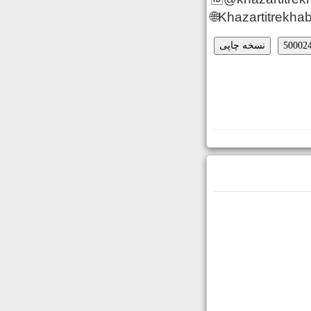
🌐Khazartitrekhab
نسخه چاپی