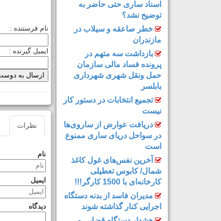
اسناد ساری حتی حاضر به
توضیح نشد؟
خطر صاعقه و سیلاب در
نام فرستنده :
مازندران
ایمیل گیرنده :
بازداشت سه متهم در
پرونده فساد مالی سازمان
حمل‌ ونقل شهری شهرداری
بابلسر
تجمیع انتخابات در دستور کار
نیست
دریافت عوارض از ساروی‌ها
نظرات
در سواحل دریای ساری ممنوع
است
نام
آخرین نفس‌های غول کاغذ
شمال‌/ ‌کابوس تعطیلی
ایمیل
کارخانه‌ای با 1500 کارگر!!!
مدیران فاسد از بدنه دستگاه
اجرایی کنار گذاشته شوند
دیدگاه
هشدار دستگاه قضایی و