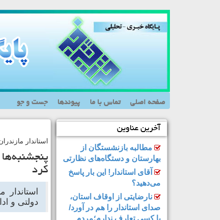
صفحه اصلی
تماس با ما
پیوندها
جست و جو
آخرین عناوین
استاندار مازندران
مطالبه بازنشستگان از
پنجشنبه‌ها
بهارستان و دستگاه‌های نظارتی
کرد
آقای استاندار! این بار پاسخ
می‌دهید؟
استاندار م
نارضایتی از اوقاف استان،
دولتی و اد
صدای استاندار را هم در آورد/
با کسی تعارف ندارم؛مردم