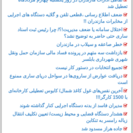
تعطیل شد
ضعف اطلاع رسانی ،قطعی تلفن و گلایه دستگاه های اجرایی
از مخابرات مازندران !!
اختلال سامانه یا ضعف مدیریت!؟/ چرا رئیس ثبت اسناد
ساری حتی حاضر به توضیح نشد؟
خطر صاعقه و سیلاب در مازندران
بازداشت سه متهم در پرونده فساد مالی سازمان حمل‌ ونقل
شهری شهرداری بابلسر
تجمیع انتخابات در دستور کار نیست
دریافت عوارض از ساروی‌ها در سواحل دریای ساری ممنوع
است
آخرین نفس‌های غول کاغذ شمال‌/ ‌کابوس تعطیلی کارخانه‌ای
با 1500 کارگر!!!
مدیران فاسد از بدنه دستگاه اجرایی کنار گذاشته شوند
هشدار دستگاه قضایی و محیط زیست/ تعیین تکلیف انتقال
زباله رامسر به تنکابن
جاده هراز مسدود شد