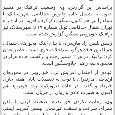
راساس این گزارش، وی وضعیت ترافیک در مسیر
نوب به شمال جاده چالوس حدفاصل شهرستانک تا
ساء را نیز هم اکنون سنگین ذکرکرد و افزود: در آزاد راه
تهران شمال حدفاصل تونل شماره ۱۷ تا شهرستانک نیز
رافیک خودرویی سنگین گزارش شده است.
ییس پلیس راه مازندران با بیان اینکه محورهای شمالی
م اکنون فاقد هرگونه مداخلات جوی است، خاطرنشان
کرد: ترافیک در هر ۲ مسیر رفت و برگشت جاده هراز در
حدوده سه راهی چلاوسنگین است.
بادی از احتمال افزایش تردد خودرویی در محورهای
رتباطی مازندران با توجه به تعطیلات پایان هفته جاری
برداد و گفت: در جاده فیروزکوه تردد خودروها هم
کنون به صورت عادی و روان در جریان است.
ی، رعایت نکردن حق تقدم، صحبت کردن با تلفن
مراه، سرعت و سبقت غیرمجاز، نبستن کمربند ایمنی
 حرکت در شانه خاکی را از جمله تخلفات حادثه‌ساز