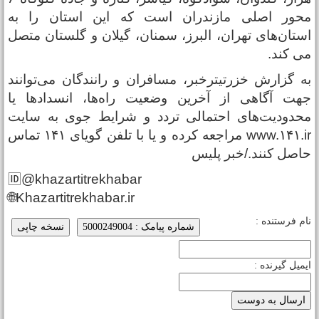
حور اصلی مازندران است که این استان را به
ستان‌های تهران، البرز، سمنان، گیلان و گلستان متصل
ی کند.
ه گزارش خزرتیترخبر، مسافران و رانندگان می‌توانند
هت آگاهی از آخرین وضعیت راه‌ها، انسدادها یا
حدودیت‌های احتمالی تردد و شرایط جوی به سایت
www.۱۴۱.ir مراجعه کرده و یا با تلفن گویای ۱۴۱ تماس
اصل کنند./خبر پلیس
🆔@khazartitrekhabar
🌐Khazartitrekhabar.ir
ام فرستنده :
شماره پیامک : 5000249004
نسخه چاپی
یمیل گیرنده :