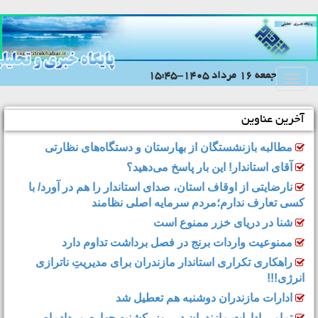
جمعه 16 مرداد 1405-15:45
Toggle
navigation
آخرین عناوین
مطالبه بازنشستگان از بهارستان و دستگاه‌های نظارتی
آقای استاندار! این بار پاسخ می‌دهید؟
نارضایتی از اوقاف استان، صدای استاندار را هم در آورد/ با
کسی تعارف ندارم؛مردم سرمایه اصلی نظامند
شنا در دریای خزر ممنوع است
ممنوعیت واردات برنج در فصل برداشت تداوم دارد
راهکاری تکراری استاندار مازندران برای مدیریتِ ناترازی
انرژی!!!
ادارات مازندران دوشنبه هم تعطیل شد
تمامی ادارات مازندران در روز یکشنبه چهارم مردادماه