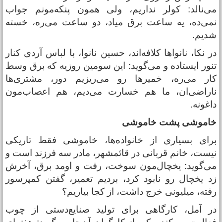
ی‌نالد: کولر نداریم، ولی همون پنکه‌مونم جواب
می‌ده، یه ساعت برق میاد، دو ساعت می‌ره، خسته
دیم.
ر نکا، نانواها کلافه‌اند، حسین نانوا، با لباس آردی کنار
نور ایستاده و می‌گوید: این سومین روزیه که برق وسط
ار می‌ره، خمیرها رو می‌ریزیم دور، مشتری‌ها
اراضی‌ان، ما هم خسارت می‌دیم، هم اعصاب‌مون
اغونه.
اموشی پشت خاموشی
رای بسیاری از خانواده‌ها، خاموشی فقط تاریکی
یست، خانم قربانی در قائمشهر، مادر سه فرزند است و
ی‌گوید: یخچال‌مون سوخت، رفت و اومد برق، آخرش
د یخچال رو نابود کرد، بردیم تعمیر، گفتن کمپرسور
فته، میلیونی خرج داشت، از کجا بیاریم؟
ر آمل، کارگاهی برای تولید صنایع‌دستی از چوب