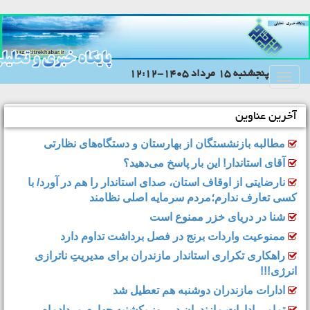
پنجشنبه 15 مرداد 1405-12:12
Toggle
navigation
آخرین عناوین
مطالبه بازنشستگان از بهارستان و دستگاه‌های نظارتی
آقای استاندار! این بار پاسخ می‌دهید؟
نارضایتی از اوقاف استان، صدای استاندار را هم در آورد/ با
کسی تعارف ندارم؛مردم سرمایه اصلی نظامند
شنا در دریای خزر ممنوع است
ممنوعیت واردات برنج در فصل برداشت تداوم دارد
راهکاری تکراری استاندار مازندران برای مدیریتِ ناترازی
انرژی!!!
ادارات مازندران دوشنبه هم تعطیل شد
تمامی ادارات مازندران در روز یکشنبه چهارم مردادماه