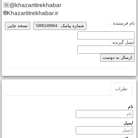
🆔@khazartitrekhabar
🌐Khazartitrekhabar.ir
ام فرستنده :
شماره پیامک : 5000249004
نسخه چاپی
یمیل گیرنده :
نظرات
نام
ایمیل