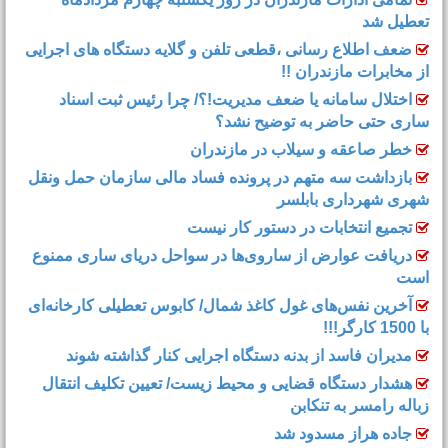
تعطیل شد
ضعف اطلاع رسانی ،قطعی تلفن و گلایه دستگاه های اجرایی
از مخابرات مازندران !!
اختلال سامانه یا ضعف مدیریت!؟/ چرا رئیس ثبت اسناد
ساری حتی حاضر به توضیح نشد؟
خطر صاعقه و سیلاب در مازندران
بازداشت سه متهم در پرونده فساد مالی سازمان حمل‌ ونقل
شهری شهرداری بابلسر
تجمیع انتخابات در دستور کار نیست
دریافت عوارض از ساروی‌ها در سواحل دریای ساری ممنوع
است
آخرین نفس‌های غول کاغذ شمال‌/ ‌کابوس تعطیلی کارخانه‌ای
با 1500 کارگر!!!
مدیران فاسد از بدنه دستگاه اجرایی کنار گذاشته شوند
هشدار دستگاه قضایی و محیط زیست/ تعیین تکلیف انتقال
زباله رامسر به تنکابن
جاده هراز مسدود شد