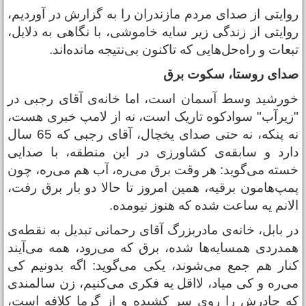
وایتی از صدای مردم مازندران را به گزارش در ‌آوردیم،
وایتی از زندگی زیر سایه خاموشی، با نگاهی به دلایل،
بعات و راه‌حل‌هایی که تاکنون بی‌نتیجه مانده‌اند.
دای روستا، سکوت برق
ورشید وسط آسمان است، اما خانه‌ی آقای رجبی در
زیرآب" سوادکوه تاریک است، نه از لامپ خبری هست،
نه پنکه، نه حتی صدای یخچال، آقای رجبی که 65 سال
ارد و سابقه‌ی کشاورزی در این منطقه، با صدایی
سته می‌گوید: هر وقت برق می‌ره، آب هم می‌ره، چون
مپ‌هامون برقیه، همین امروز تا حالا دو بار برق رفت،
لانم یه ساعت شده که هنوز نیومده.
ر بابل، خانه‌ی مادربزرگ آقای رحمانی‌ تبدیل به نقطه‌ی
مدردی همسایه‌ها شده، برق که می‌رود، همه می‌آیند
نار هم جمع می‌شوند، یکی می‌گوید: اگه بدونیم کی
ی‌ره و کی میاد، لااقل یه فکری می‌کنیم، زن سالمندی
ه چادرش را روی سر کشیده و از گرما کلافه است،