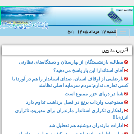
شنبه 17 مرداد 1405-5:1
Toggle
navigation
آخرین عناوین
مطالبه بازنشستگان از بهارستان و دستگاه‌های نظارتی
آقای استاندار! این بار پاسخ می‌دهید؟
نارضایتی از اوقاف استان، صدای استاندار را هم در آورد/ با
کسی تعارف ندارم؛مردم سرمایه اصلی نظامند
شنا در دریای خزر ممنوع است
ممنوعیت واردات برنج در فصل برداشت تداوم دارد
راهکاری تکراری استاندار مازندران برای مدیریتِ ناترازی
انرژی!!!
ادارات مازندران دوشنبه هم تعطیل شد
تمامی ادارات مازندران در روز یکشنبه چهارم مردادماه