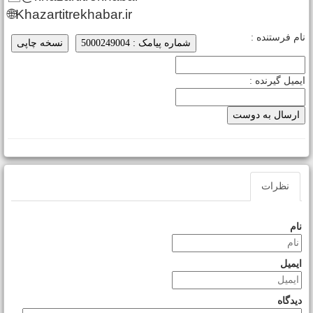
🌐Khazartitrekhabar.ir
ام فرستنده :
شماره پیامک : 5000249004
نسخه چاپی
یمیل گیرنده :
نظرات
نام
ایمیل
دیدگاه