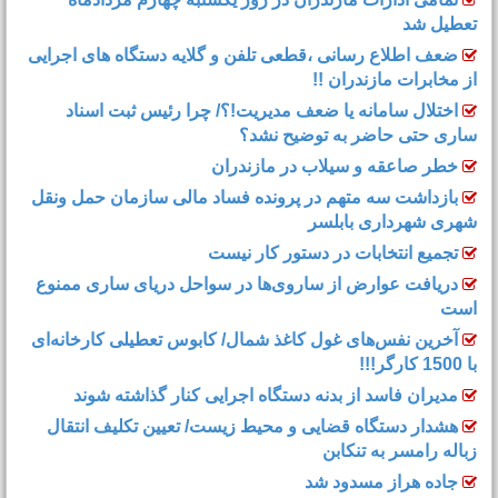
تعطیل شد
ضعف اطلاع رسانی ،قطعی تلفن و گلایه دستگاه های اجرایی
از مخابرات مازندران !!
اختلال سامانه یا ضعف مدیریت!؟/ چرا رئیس ثبت اسناد
ساری حتی حاضر به توضیح نشد؟
خطر صاعقه و سیلاب در مازندران
بازداشت سه متهم در پرونده فساد مالی سازمان حمل‌ ونقل
شهری شهرداری بابلسر
تجمیع انتخابات در دستور کار نیست
دریافت عوارض از ساروی‌ها در سواحل دریای ساری ممنوع
است
آخرین نفس‌های غول کاغذ شمال‌/ ‌کابوس تعطیلی کارخانه‌ای
با 1500 کارگر!!!
مدیران فاسد از بدنه دستگاه اجرایی کنار گذاشته شوند
هشدار دستگاه قضایی و محیط زیست/ تعیین تکلیف انتقال
زباله رامسر به تنکابن
جاده هراز مسدود شد